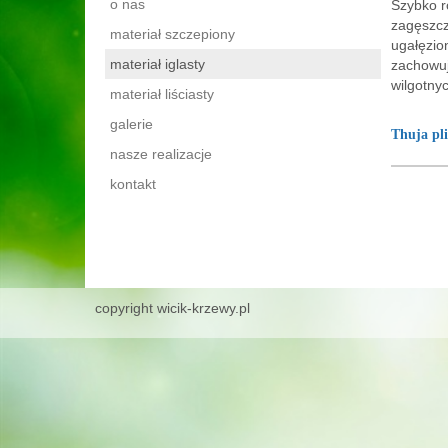
o nas
Szybko r
zagęszcz
materiał szczepiony
ugałęzio
materiał iglasty
zachowuj
wilgotny
materiał liściasty
galerie
Thuja pli
nasze realizacje
kontakt
copyright wicik-krzewy.pl