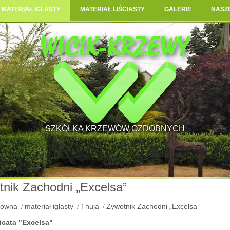
MATERIAŁ IGLASTY
MATERIAŁ LIŚCIASTY
GALERIE
NASZ
SZKÓŁKA KRZEWÓW OZDOBNYCH
nik Zachodni „Excelsa”
łówna
materiał iglasty
Thuja
Żywotnik Zachodni „Excelsa”
icata "Excelsa"