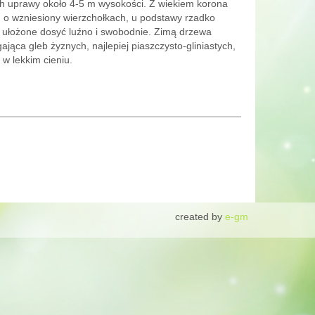
h uprawy około 4-5 m wysokości. Z wiekiem korona
, o wzniesiony wierzchołkach, u podstawy rzadko
e, ułożone dosyć luźno i swobodnie. Zimą drzewa
ca gleb żyznych, najlepiej piaszczysto-gliniastych,
w lekkim cieniu.
created by
e-gm