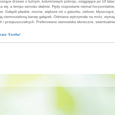
osnące drzewo o luźnym, kolumnowym pokroju, osiągające po 10 latac
a się, a tempo wzrostu słabnie. Pędy rozpostarte niemal horyzontalnie
ne. Gałązki płaskie, mocne, większe niż u gatunku, zielone, błyszcząc
ą ciemnozieloną barwę gałązek. Odmiana wytrzymała na mróz, wymagają
ch i przepuszczalnych. Preferowane stanowiska słoneczne, ewentualnie 
cata 'Excelsa’