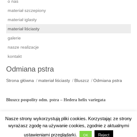
o nas
materiał szczepiony
materiał iglasty
materiał liściasty
galerie
nasze realizacje
kontakt
Odmiana pstra
Strona główna
materiał liściasty
Bluszcz
Odmiana pstra
Bluszcz pospolity odm. pstra – Hedera helix variegata
Nasze strony wykorzystują pliki cookies. Korzystając ze strony
copyright wicik-krzewy.pl
wyrażasz zgodę na używanie cookies, zgodnie z aktualnymi
created by
e-gm
ustawieniami przeglądarki.
Reject
OK