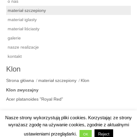
o nas
materiał szczepiony
materiał iglasty
materiał liściasty
galerie
nasze realizacje
kontakt
Klon
Strona główna
materiał szczepiony
Klon
Klon zwyczajny
Acer platanoides "Royal Red"
Nasze strony wykorzystują pliki cookies. Korzystając ze strony
copyright wicik-krzewy.pl
wyrażasz zgodę na używanie cookies, zgodnie z aktualnymi
created by
e-gm
ustawieniami przeglądarki.
Reject
OK