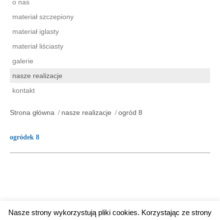
o nas
materiał szczepiony
materiał iglasty
materiał liściasty
galerie
nasze realizacje
kontakt
Strona główna
nasze realizacje
ogród 8
ogródek 8
Nasze strony wykorzystują pliki cookies. Korzystając ze strony
copyright wicik-krzewy.pl